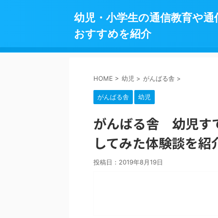
幼児・小学生の通信教育や通
おすすめを紹介
HOME
>
幼児
>
がんばる舎
>
がんばる舎
幼児
がんばる舎 幼児す
してみた体験談を紹
投稿日：
2019年8月19日