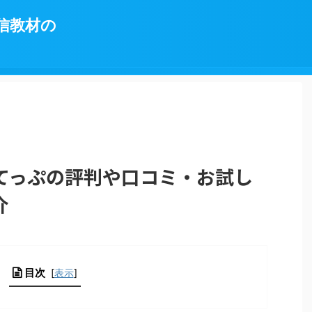
信教材の
てっぷの評判や口コミ・お試し
介
目次
[
表示
]