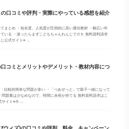
じの口コミや評判・実際にやっている感想を紹介
てまとめ ・知名度、人気度が圧倒的に高い通信教材 ・幅広い年
ている ・迷ったらまずこどもちゃんれんじでＯＫ 無料資料請求
公式サイト※ ...
の口コミとメリットやデメリット・教材内容につ
 ・比較的簡単な問題が多い ・「ぺあぜっと」で親子一緒になって
・問題量は少なめなので、時間に余裕が持てる 無料資料請求はこ
イト※今 ...
まなびウィズ)の口コミや評判、料金、キャンペーン