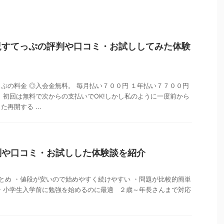
児すてっぷの評判や口コミ・お試ししてみた体験
ぷの料金 ◎入会金無料。 毎月払い７００円 １年払い７７００円
 初回は無料で次からの支払いでOK!しかし私のように一度前から
再開する ...
判や口コミ・お試しした体験談を紹介
め ・値段が安いので始めやすく続けやすい ・問題が比較的簡単
・小学生入学前に勉強を始めるのに最適 ２歳～年長さんまで対応